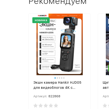
Рекомендуем
новинка
Экшн камера Hankir HJD05
Щет
для видеоблогов 4K с
авт
ручным стабилизатором,
Артикул:
822868
Арт
экшн камера, AI трекинг
лица, автофокус, Vlog